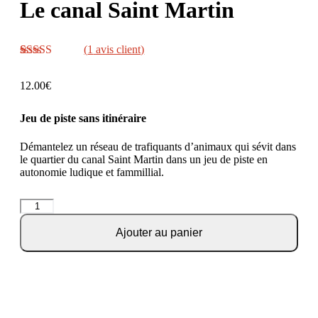
Le canal Saint Martin
(
1
avis client)
Noté
1
5.00
sur
5 basé sur
12.00
€
notation
client
Jeu de piste sans itinéraire
Démantelez un réseau de trafiquants d’animaux qui sévit dans
le quartier du canal Saint Martin dans un jeu de piste en
autonomie ludique et fammillial.
Ajouter au panier