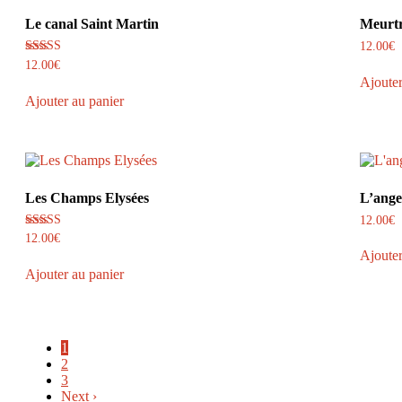
Le canal Saint Martin
Meurtr
12.00
€
Note
12.00
€
5.00
Ajouter
sur 5
Ajouter au panier
Les Champs Elysées
L’ange
12.00
€
Note
12.00
€
5.00
Ajouter
sur 5
Ajouter au panier
1
2
3
Next ›