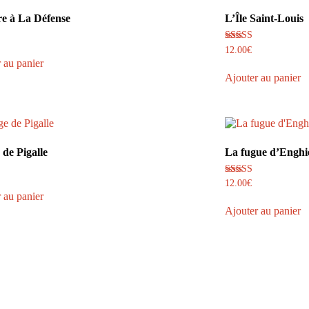
e à La Défense
L’Île Saint-Louis
Note
12.00
€
5.00
 au panier
sur 5
Ajouter au panier
 de Pigalle
La fugue d’Enghi
Note
12.00
€
5.00
 au panier
sur 5
Ajouter au panier