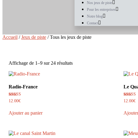
Nos jeux de piste
Pour les entreprises
Notre blog
Contact
Accueil
/
Jeux de piste
/ Tous les jeux de piste
Affichage de 1–9 sur 24 résultats
Radio-France
Le Qua
Note
Note
12.00
€
12.00
€
5.00
4.75
sur 5
sur 5
Ajouter au panier
Ajouter